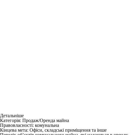
Детальніше
Категорія:
Продаж/Оренда майна
Правовласності:
комунальна
Кінцева мета:
Офіси, складські приміщення та інше
Перелік об’єктів комунального майна, які надаються в оренду