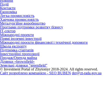
Новини
Події
Контакти
Економіка
Легка промисловість
Харчова промисловість
Металургійне виробництво
Програми підтримки розвитку бізнесу
ІТ-сектор
Міжнародні проекти
Прямі іноземні інвестиції
Міжнародні проєкти фінансової і технічної допомоги
Школа експорту
Підтримка стартапів
Інвестиційні пропозиції
Продаж/Оренда майна
Ділянки «brownfield»
Земельні ділянки “greenfield”
© Investment Portal of Zhytomyr 2018-2024. All rights reserved.
Сайт розроблено компанією - SEO BUBEN
der@zt-rada.gov.ua