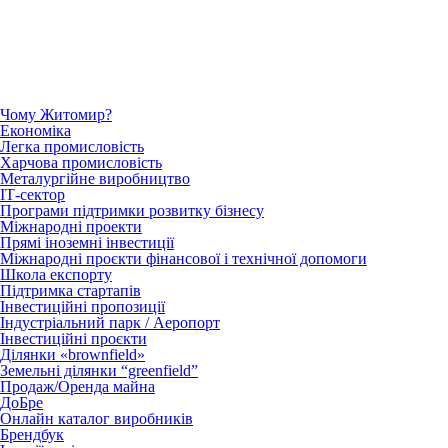
Чому Житомир?
Економіка
Легка промисловість
Харчова промисловість
Металургійне виробництво
ІТ-сектор
Програми підтримки розвитку бізнесу
Міжнародні проекти
Прямі іноземні інвестиції
Міжнародні проєкти фінансової і технічної допомоги
Школа експорту
Підтримка стартапів
Інвестиційні пропозиції
Індустріальний парк / Аеропорт
Інвестиційні проєкти
Ділянки «brownfield»
Земельні ділянки “greenfield”
Продаж/Оренда майна
ДоБре
Онлайн каталог виробників
Брендбук