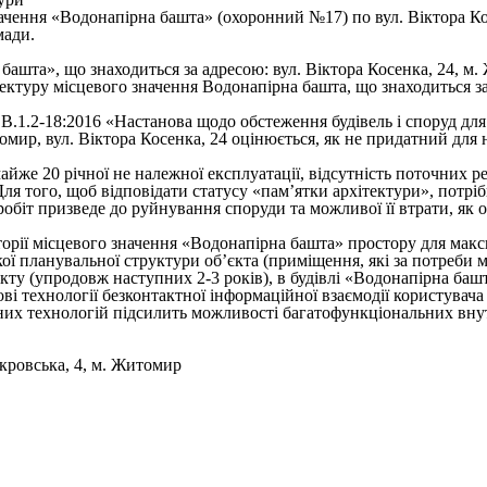
ачення «Водонапірна башта» (охоронний №17) по вул. Віктора Ко
мади.
башта», що знаходиться за адресою: вул. Віктора Косенка, 24, м.
ектуру місцевого значення Водонапірна башта, що знаходиться за
В.1.2-18:2016 «Настанова щодо обстеження будівель і споруд для
ир, вул. Віктора Косенка, 24 оцінюється, як не придатний для н
 майже 20 річної не належної експлуатації, відсутність поточних 
Для того, щоб відповідати статусу «пам’ятки архітектури», потр
обіт призведе до руйнування споруди та можливої її втрати, як 
сторії місцевого значення «Водонапірна башта» простору для макси
ої планувальної структури об’єкта (приміщення, які за потреби 
екту (упродовж наступних 2-3 років), в будівлі «Водонапірна ба
ові технології безконтактної інформаційної взаємодії користувач
йних технологій підсилить можливості багатофункціональних внут
окровська, 4, м. Житомир