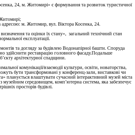
сенка, 24, м. Житомирі» є формування та розвиток туристичної
 Житомирі;
 адресою: м. Житомир, вул. Віктора Косенка, 24.
 визначення та оцінки їх стану», загальний технічний стан
ормальної експлуатації.
ремонтів та догляду за будівлею Водонапірної башти. Споруда
ібно здійснити реставрацію головного фасаду.Подальше
об’єкту архітектурної спадщини.
мальної комунікації/взаємодії культури, освіти, новаторства,
можуть бути трансформовані у конференц-зали, виставкові чи
шта» планується влаштувати сучасний інтерактивний музей міста
а з музейним середовищем, комп’ютерна система, яка забезпечує
рішніх просторів будівлі.