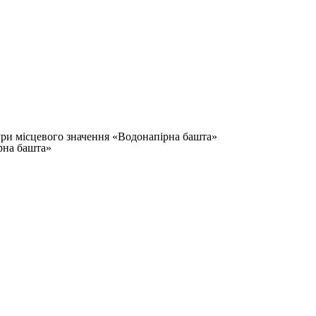
ури місцевого значення «Водонапірна башта»
рна башта»