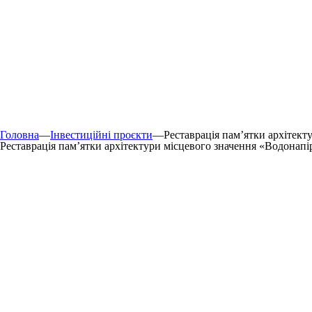
Головна
—
Інвестиційні проєкти
—
Реставрація пам’ятки архітект
Реставрація пам’ятки архітектури місцевого значення «Водонапі