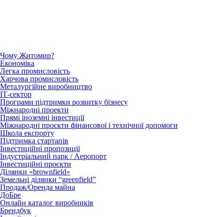
Чому Житомир?
Економіка
Легка промисловість
Харчова промисловість
Металургійне виробництво
ІТ-сектор
Програми підтримки розвитку бізнесу
Міжнародні проекти
Прямі іноземні інвестиції
Міжнародні проєкти фінансової і технічної допомоги
Школа експорту
Підтримка стартапів
Інвестиційні пропозиції
Індустріальний парк / Аеропорт
Інвестиційні проєкти
Ділянки «brownfield»
Земельні ділянки “greenfield”
Продаж/Оренда майна
ДоБре
Онлайн каталог виробників
Брендбук