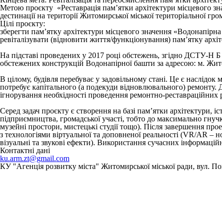
Метою проєкту «Реставрація пам’ятки архітектури місцевого зн
дестинації на території Житомирської міської територіальної гро
Цілі проєкту:
зберегти пам’ятку архітектури місцевого значення «Водонапірна 
ревіталізувати (відновити життя/функціонування) пам’ятку архіт
На підставі проведених у 2017 році обстежень, згідно ДСТУ-Н Б 
обстежених конструкцій Водонапірної башти за адресою: м. Житом
В цілому, будівля перебуває у задовільному стані. Це є наслідок
потребує капітального (а подекуди відновлювального) ремонту. 
ігнорування необхідності проведення ремонтно-реставраційних р
Серед задач проєкту є створення на базі пам’ятки архітектури, і
підприємництва, громадської участі, тобто до максимально гнучк
музейні простори, мистецькі студії тощо). Після завершення про
з технологіями віртуальної та доповненої реальності (VR/AR – н
візуальні та звукові ефекти). Використання сучасних інформаці
Контактні дані
ku.arm.zt@gmail.com
КУ "Агенція розвитку міста" Житомирської міської ради, вул. П