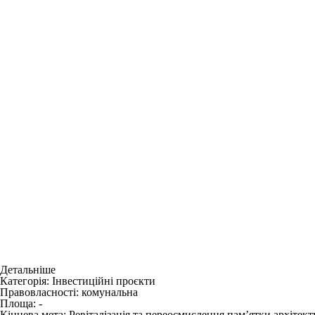
Детальніше
Категорія:
Інвестиційні проєкти
Правовласності:
комунальна
Площа:
-
Кінцева мета:
Ревіталізація та переосмислення памʼятки архітек