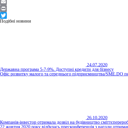
Telegram
Email
Print
Подібні новини
Twitter
24.07.2020
Державна програма 5-7-9%. Доступні кредити для бізнесу
Офіс розвитку малого та середнього підприємництва/SME.DO пе
26.10.2020
Компанія-інвестор отримала дозвіл на будівництво сміттєпереро
22 жовтня 2020 року відбулась пресконференція з нагоди отри