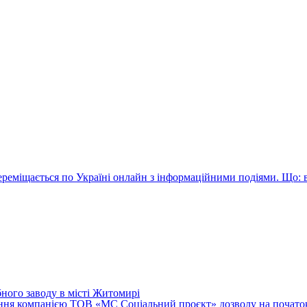
реміщається по Україні онлайн з інформаційними подіями. Що: 
бного заводу в місті Житомирі
мання компанією ТОВ «МС Соціальний проєкт» дозволу на почато