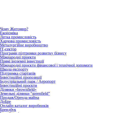
Чому Житомир?
Економіка
Легка промисловість
Харчова промисловість
Металургійне виробництво
ІТ-сектор
Програми підтримки розвитку бізнесу
Міжнародні проекти
Прямі іноземні інвестиції
Міжнародні проєкти фінансової і технічної допомоги
Школа експорту
Підтримка стартапів
Інвестиційні пропозиції
Індустріальний парк / Аеропорт
Інвестиційні проєкти
Ділянки «brownfield»
Земельні ділянки “greenfield”
Продаж/Оренда майна
ДоБре
Онлайн каталог виробників
Брендбук