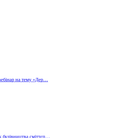
вебінар на тему «Дер…
к будівництва сміттєп…