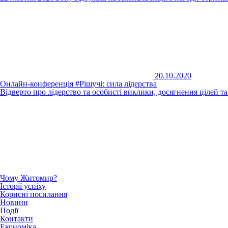
20.10.2020
Онлайн-конференція #Рішучі: сила лідерства
Відверто про лідерство та особисті виклики, досягнення цілей 
Чому Житомир?
Історії успіху
Корисні посилання
Новини
Події
Контакти
Економіка