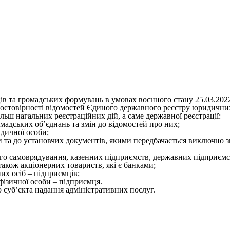
ців та громадських формувань в умовах воєнного стану
25.03.202
 достовірності відомостей Єдиного державного реєстру юридичних
ьш нагальних реєстраційних дій, а саме державної реєстрації:
мадських об’єднань та змін до відомостей про них;
дичної особи;
 та до установчих документів, якими передбачається виключно з
вого самоврядування, казенних підприємств, державних підприєм
 також акціонерних товариств, які є банками;
их осіб – підприємців;
фізичної особи – підприємця.
 суб’єкта надання адміністративних послуг.