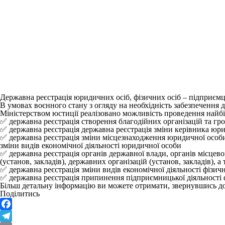
Державна реєстрація юридичних осіб, фізичних осіб – підприєм
В умовах воєнного стану з огляду на необхідність забезпечення
Міністерством юстиції реалізовано можливість проведення найбіл
✅ державна реєстрація створення благодійних організацій та гро
✅ державна реєстрація державна реєстрація зміни керівника юри
✅ державна реєстрація зміни місцезнаходження юридичної особи
зміни видів економічної діяльності юридичної особи
✅ державна реєстрація органів державної влади, органів місце
(установ, закладів), державних організацій (установ, закладів), а
✅ державна реєстрація зміни видів економічної діяльності фізичн
✅ державна реєстрація припинення підприємницької діяльності 
Більш детальну інформацію ви можете отримати, звернувшись до
Поділитись
Facebook