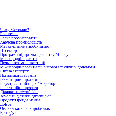
Чому Житомир?
Економіка
Легка промисловість
Харчова промисловість
Металургійне виробництво
ІТ-сектор
Програми підтримки розвитку бізнесу
Міжнародні проекти
Прямі іноземні інвестиції
Міжнародні проєкти фінансової і технічної допомоги
Школа експорту
Підтримка стартапів
Інвестиційні пропозиції
Індустріальний парк / Аеропорт
Інвестиційні проєкти
Ділянки «brownfield»
Земельні ділянки “greenfield”
Продаж/Оренда майна
ДоБре
Онлайн каталог виробників
Брендбук