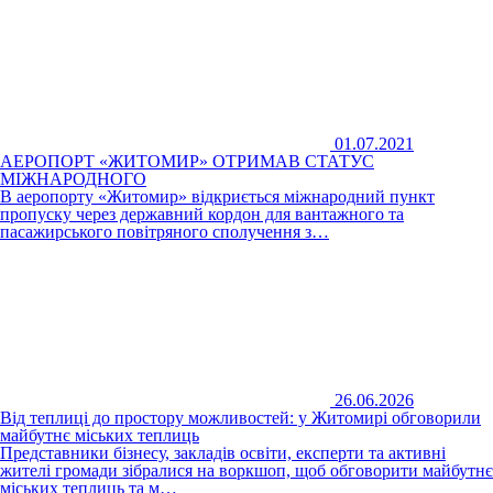
01.07.2021
АЕРОПОРТ «ЖИТОМИР» ОТРИМАВ СТАТУС
МІЖНАРОДНОГО
В аеропорту «Житомир» відкриється міжнародний пункт
пропуску через державний кордон для вантажного та
пасажирського повітряного сполучення з…
26.06.2026
Від теплиці до простору можливостей: у Житомирі обговорили
майбутнє міських теплиць
Представники бізнесу, закладів освіти, експерти та активні
жителі громади зібралися на воркшоп, щоб обговорити майбутнє
міських теплиць та м…