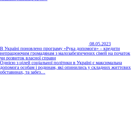
08.05.2023
В Україні поновлено програму «Рука допомоги» – кредити
непрацюючим громадянам з малозабезпечених сімей на початок
чи розвиток власної справи
Однією з цілей соціальної політики в Україні є максимальна
допомога особам і родинам, які опинились у складних життєвих
обставинах, та забез…