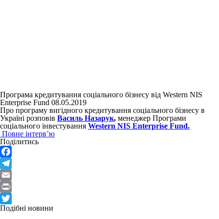
Програма кредитування соціального бізнесу від Western NIS
Enterprise Fund
08.05.2019
Про програму вигідного кредитування соціального бізнесу в
Україні розповів
Василь Назарук
,
менеджер Програми
соціального інвестування
Western NIS Enterprise Fund.
Повне інтерв’ю
Поділитись
Facebook
Telegram
Email
Print
Подібні новини
Twitter