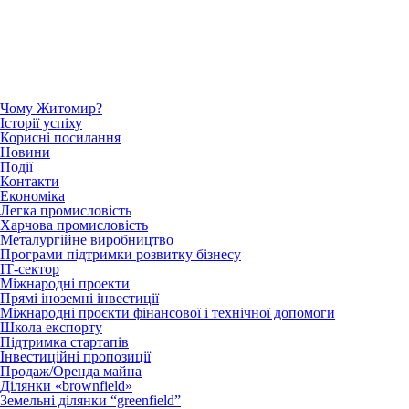
Чому Житомир?
Історії успіху
Корисні посилання
Новини
Події
Контакти
Економіка
Легка промисловість
Харчова промисловість
Металургійне виробництво
Програми підтримки розвитку бізнесу
ІТ-сектор
Міжнародні проекти
Прямі іноземні інвестиції
Міжнародні проєкти фінансової і технічної допомоги
Школа експорту
Підтримка стартапів
Інвестиційні пропозиції
Продаж/Оренда майна
Ділянки «brownfield»
Земельні ділянки “greenfield”