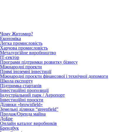
Чому Житомир?
Економіка
Легка промисловість
Харчова промисловість
Металургійне виробництво
ІТ-сектор
Програми підтримки розвитку бізнесу
Міжнародні проекти
Прямі іноземні інвестиції
Міжнародні проєкти фінансової і технічної допомоги
Школа експорту
Підтримка стартапів
Інвестиційні пропозиції
Індустріальний парк / Аеропорт
Інвестиційні проєкти
Ділянки «brownfield»
Земельні ділянки “greenfield”
Продаж/Оренда майна
ДоБре
Онлайн каталог виробників
Брендбук