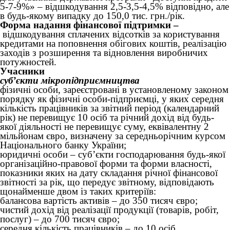
5-7-9%» – відшкодування 2,5-3,5-4,5% відповідно, але
в будь-якому випадку до 150,0 тис. грн./рік.
Форма надання фінансової підтримки –
відшкодування сплачених відсотків за користування
кредитами на поповнення обігових коштів, реалізацію
заходів з розширення та відновлення виробничих
потужностей.
Учасники
суб’єкти мікропідприємництва
фізичні особи, зареєстровані в установленому законом
порядку як фізичні особи-підприємці, у яких середня
кількість працівників за звітний період (календарний
рік) не перевищує 10 осіб та річний дохід від будь-
якої діяльності не перевищує суму, еквівалентну 2
мільйонам євро, визначену за середньорічним курсом
Національного банку України;
юридичні особи – суб’єкти господарювання будь-якої
організаційно-правової форми та форми власності,
показники яких на дату складання річної фінансової
звітності за рік, що передує звітному, відповідають
щонайменше двом із таких критеріїв:
балансова вартість активів – до 350 тисяч євро;
чистий дохід від реалізації продукції (товарів, робіт,
послуг) – до 700 тисяч євро;
середня кількість працівників – до 10 осіб.