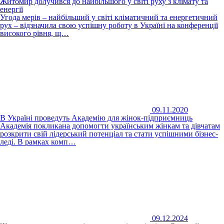
Житомир долучився до найбільшого у світі руху з клімату та
енергії
Угода мерів – найбільший у світі кліматичний та енергетичний
рух – відзначила свою успішну роботу в Україні на конференції
високого рівня, щ…
09.11.2020
В Україні проведуть Академію для жінок-підприємниць
Академія покликана допомогти українським жінкам та дівчатам
розкрити свій лідерський потенціал та стати успішними бізнес-
леді. В рамках комп…
09.12.2024