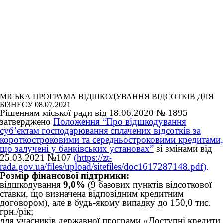
МІСЬКА ПРОГРАМА ВІДШКОДУВАННЯ ВІДСОТКІВ ДЛЯ
БІЗНЕСУ
08.07.2021
Рішенням міської ради від 18.06.2020 № 1895
затверджено
Положення “Про відшкодування
суб’єктам господарювання сплачених відсотків за
короткостроковими та середньостроковими кредитами,
що залучені у банківських установах”
зі змінами від
25.03.2021 №107
(
https://zt-
rada.gov.ua/files/upload/sitefiles/doc1617287148.pdf
).
Розмір фінансової підтримки:
відшкодування
9,0%
(9 базових пунктів відсоткової
ставки, що визначена відповідним кредитним
договором), але в будь-якому випадку до 150,0 тис.
грн./рік;
для учасників державної програми «Доступні кредити