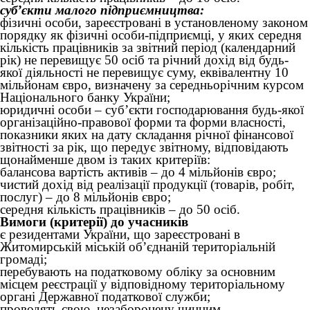
суб’єкти малого підприємництва:
фізичні особи, зареєстровані в установленому законом
порядку як фізичні особи-підприємці, у яких середня
кількість працівників за звітний період (календарний
рік) не перевищує 50 осіб та річний дохід від будь-
якої діяльності не перевищує суму, еквівалентну 10
мільйонам євро, визначену за середньорічним курсом
Національного банку України;
юридичні особи – суб’єкти господарювання будь-якої
організаційно-правової форми та форми власності,
показники яких на дату складання річної фінансової
звітності за рік, що передує звітному, відповідають
щонайменше двом із таких критеріїв:
балансова вартість активів – до 4 мільйонів євро;
чистий дохід від реалізації продукції (товарів, робіт,
послуг) – до 8 мільйонів євро;
середня кількість працівників – до 50 осіб.
Вимоги (критерії) до учасників
є резидентами України, що зареєстровані в
Житомирській міській об’єднаній територіальній
громаді;
перебувають на податковому обліку за основним
місцем реєстрації у відповідному територіальному
органі Державної податкової служби;
проводять свою, незаборонену чинним