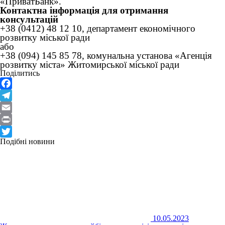
«ПриватБанк».
Контактна інформація для отримання
консультацій
+38 (0412) 48 12 10, департамент економічного
розвитку міської ради
або
+38 (094) 145 85 78, комунальна установа «Агенція
розвитку міста» Житомирської міської ради
Поділитись
Facebook
Telegram
Email
Print
Подібні новини
Twitter
10.05.2023