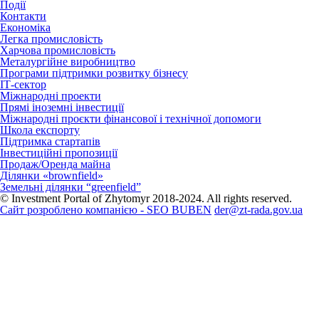
Події
Контакти
Економіка
Легка промисловість
Харчова промисловість
Металургійне виробництво
Програми підтримки розвитку бізнесу
ІТ-сектор
Міжнародні проекти
Прямі іноземні інвестиції
Міжнародні проєкти фінансової і технічної допомоги
Школа експорту
Підтримка стартапів
Інвестиційні пропозиції
Продаж/Оренда майна
Ділянки «brownfield»
Земельні ділянки “greenfield”
© Investment Portal of Zhytomyr 2018-2024. All rights reserved.
Сайт розроблено компанією - SEO BUBEN
der@zt-rada.gov.ua