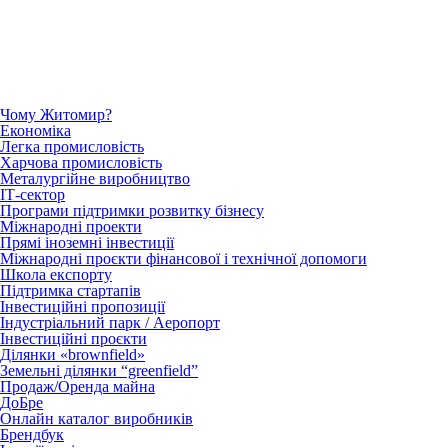
Чому Житомир?
Економіка
Легка промисловість
Харчова промисловість
Металургійне виробництво
ІТ-сектор
Програми підтримки розвитку бізнесу
Міжнародні проекти
Прямі іноземні інвестиції
Міжнародні проєкти фінансової і технічної допомоги
Школа експорту
Підтримка стартапів
Інвестиційні пропозиції
Індустріальний парк / Аеропорт
Інвестиційні проєкти
Ділянки «brownfield»
Земельні ділянки “greenfield”
Продаж/Оренда майна
ДоБре
Онлайн каталог виробників
Брендбук