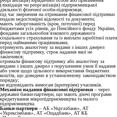
реорганізація) юридичної особи або припинення
(ліквідація чи реорганізація) підприємницької
діяльності фізичної особи-підприємця;
під час звернення на отримання фінансової підтримки
подали недостовірні відомості та документи;
мають заборгованість (крім, поточної) перед
бюджетами усіх рівнів, до Пенсійного фонду України,
фондами загальнообов’язкового державного
соціального страхування та із виплати заробітної плати
перед найманими працівниками;
отримують аналогічну за видами з інших джерел
фінансову підтримку, строк надання якої не
закінчився;
отримали фінансову підтримку або аналогічну за
видами з інших джерел з порушенням умов її надання
або умов щодо цільового використання бюджетних
коштів, що доведено в установленому законодавством
порядку;
не відповідають вимогам (критеріям) учасників.
Механізм надання фінансової підтримки
– через
державні банки-партнери, що мають діючі програми
кредитування мікропідприємництва та малого
підприємництва.
Банки-партнери
– АБ «Укргазбанк», АТ
«Укрексімбанк», АТ «Ощадбанк», АТ КБ