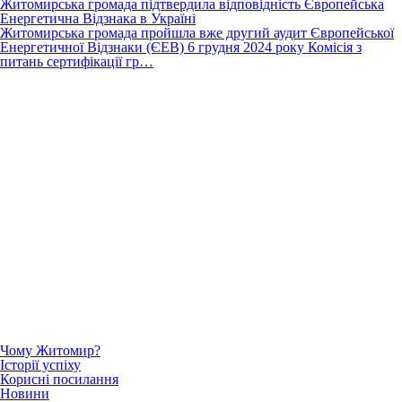
Житомирська громада підтвердила відповідність Європейська
Енергетична Відзнака в Україні
Житомирська громада пройшла вже другий аудит Європейської
Енергетичної Відзнаки (ЄЕВ) 6 грудня 2024 року Комісія з
питань сертифікації гр…
Чому Житомир?
Історії успіху
Корисні посилання
Новини