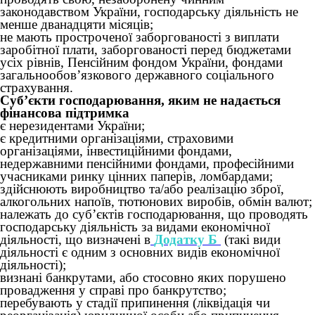
законодавством України, господарську діяльність не
менше дванадцяти місяців;
не мають простроченої заборгованості з виплати
заробітної плати, заборгованості перед бюджетами
усіх рівнів, Пенсійним фондом України, фондами
загальнообов’язкового державного соціального
страхування.
Суб’єкти господарювання, яким не надається
фінансова підтримка
є нерезидентами України;
є кредитними організаціями, страховими
організаціями, інвестиційними фондами,
недержавними пенсійними фондами, професійними
учасниками ринку цінних паперів, ломбардами;
здійснюють виробництво та/або реалізацію зброї,
алкогольних напоїв, тютюнових виробів, обмін валют;
належать до суб’єктів господарювання, що проводять
господарську діяльність за видами економічної
діяльності, що визначені в
Додатку Б
(такі види
діяльності є одним з основних видів економічної
діяльності);
визнані банкрутами, або стосовно яких порушено
провадження у справі про банкрутство;
перебувають у стадії припинення (ліквідація чи